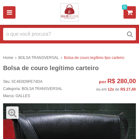
0
Home
BOLSA TRANSVERSAL
Bolsa de couro legítimo tipo carteiro
Bolsa de couro legítimo carteiro
R$ 280,00
por
Sku:
5C4E0D9FE74DA
Categoria:
BOLSA TRANSVERSAL
ou em
12x
de
R$ 27,40
Marca:
GALLES