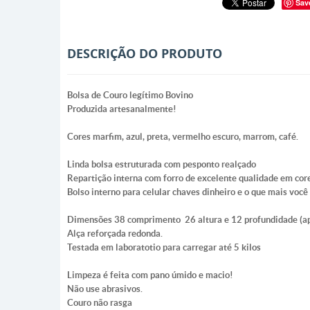
Sav
DESCRIÇÃO DO PRODUTO
Bolsa de Couro legítimo Bovino
Produzida artesanalmente!
Cores marfim, azul, preta, vermelho escuro, marrom, café.
Linda bolsa estruturada com pesponto realçado
Repartição interna com forro de excelente qualidade em core
Bolso interno para celular chaves dinheiro e o que mais você
Dimensões 38 comprimento 26 altura e 12 profundidade (
Alça reforçada redonda.
Testada em laboratotio para carregar até 5 kilos
Limpeza é feita com pano úmido e macio!
Não use abrasivos.
Couro não rasga