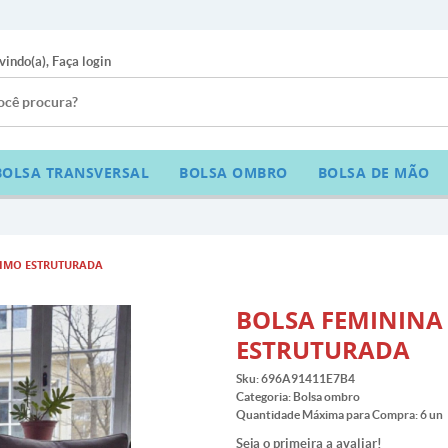
vindo(a),
Faça login
BOLSA TRANSVERSAL
BOLSA OMBRO
BOLSA DE MÃO
TIMO ESTRUTURADA
BOLSA FEMININA
ESTRUTURADA
Sku:
696A91411E7B4
Categoria:
Bolsa ombro
Quantidade Máxima para Compra:
6
un
Seja o primeira a avaliar!