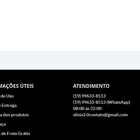
.
MAÇÕES ÚTEIS
ATENDIMENTO
 de Uso
(19)
99633-8513
(19)
99633-8513
(WhatsApp)
e Entrega
08:00 as 22:00
a dos produtos
silvia2.0contato@gmail.com
nça
a de Frete Grátis