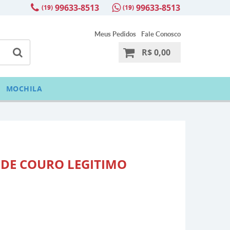
99633-8513
99633-8513
(19)
(19)
Meus Pedidos
Fale Conosco
R$ 0,00
MOCHILA
 DE COURO LEGITIMO