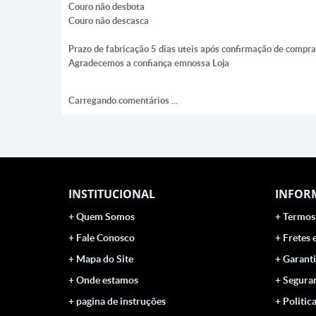
Couro não desbota
Couro não descasca
Prazo de fabricação 5 dias uteis após confirmação de compra
Agradecemos a confiança emnossa Loja
Carregando comentários ...
INSTITUCIONAL
INFOR
Quem Somos
Termos
Fale Conosco
Fretes 
Mapa do Site
Garanti
Onde estamos
Segura
pagina de instruções
Politic