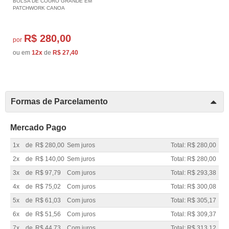
BOLSA DE COURO GRANDE EM
PATCHWORK CANOA
R$ 280,00
por
ou em
12x
de
R$ 27,40
Formas de Parcelamento
Mercado Pago
1x
de
R$ 280,00
Sem juros
Total: R$ 280,00
2x
de
R$ 140,00
Sem juros
Total: R$ 280,00
3x
de
R$ 97,79
Com juros
Total: R$ 293,38
4x
de
R$ 75,02
Com juros
Total: R$ 300,08
5x
de
R$ 61,03
Com juros
Total: R$ 305,17
6x
de
R$ 51,56
Com juros
Total: R$ 309,37
7x
de
R$ 44,73
Com juros
Total: R$ 313,12